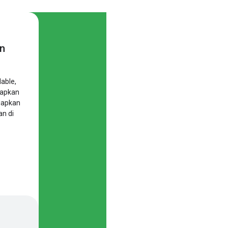
an
able,
iapkan
iapkan
an di