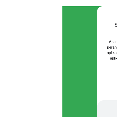
S
Acar
peran
aplik
apli