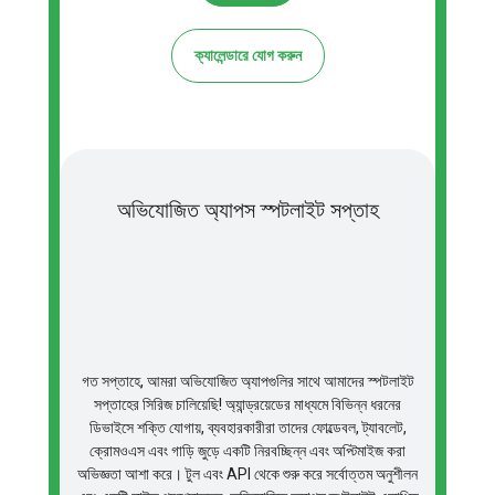
ক্যালেন্ডারে যোগ করুন
অভিযোজিত অ্যাপস স্পটলাইট সপ্তাহ
গত সপ্তাহে, আমরা অভিযোজিত অ্যাপগুলির সাথে আমাদের স্পটলাইট
সপ্তাহের সিরিজ চালিয়েছি! অ্যান্ড্রয়েডের মাধ্যমে বিভিন্ন ধরনের
ডিভাইসে শক্তি যোগায়, ব্যবহারকারীরা তাদের ফোল্ডেবল, ট্যাবলেট,
ক্রোমওএস এবং গাড়ি জুড়ে একটি নিরবচ্ছিন্ন এবং অপ্টিমাইজ করা
অভিজ্ঞতা আশা করে। টুল এবং API থেকে শুরু করে সর্বোত্তম অনুশীলন