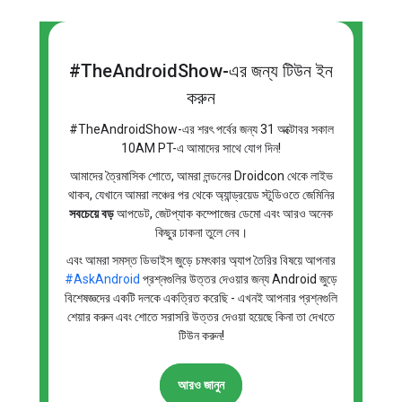
#TheAndroidShow-এর জন্য টিউন ইন
করুন
#TheAndroidShow-এর শরৎ পর্বের জন্য 31 অক্টোবর সকাল
10AM PT-এ আমাদের সাথে যোগ দিন!
আমাদের ত্রৈমাসিক শোতে, আমরা লন্ডনের Droidcon থেকে লাইভ
থাকব, যেখানে আমরা লঞ্চের পর থেকে অ্যান্ড্রয়েড স্টুডিওতে জেমিনির
সবচেয়ে বড়
আপডেট, জেটপ্যাক কম্পোজের ডেমো এবং আরও অনেক
কিছুর ঢাকনা তুলে নেব।
এবং আমরা সমস্ত ডিভাইস জুড়ে চমৎকার অ্যাপ তৈরির বিষয়ে আপনার
#AskAndroid
প্রশ্নগুলির উত্তর দেওয়ার জন্য Android জুড়ে
বিশেষজ্ঞদের একটি দলকে একত্রিত করেছি - এখনই আপনার প্রশ্নগুলি
শেয়ার করুন এবং শোতে সরাসরি উত্তর দেওয়া হয়েছে কিনা তা দেখতে
টিউন করুন!
আরও জানুন