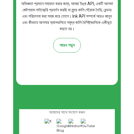
অভিজ্ঞতা প্রদানে সহায়তা করার জন্য, আমরা ইঙ্ক API, একটি আলফা
জেটপ্যাক লাইব্রেরি প্রবর্তন করছি যা সুন্দর কালি স্ট্রোক তৈরি, রেন্ডার
এবং পরিচালনা করা সহজ করে তোলে। Ink API সম্পর্কে আরও জানুন
এবং কীভাবে আপনার অ্যাপগুলিতে সমৃদ্ধ কালি বৈশিষ্ট্যগুলিকে একীভূত
করতে হয়।
আরও পড়ুন
এই নিউজলেটার সাবস্ক্রাইব করুন
আমাদের সাথে সংযোগ করুন