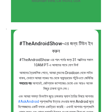
Mountain View, CA 94043, USA
,
#TheAndroidShow-এর জন্য টিউন ইন
করুন
#TheAndroidShow-এর শরৎ পর্বের জন্য 31 অক্টোবর সকাল
10AM PT-এ আমাদের সাথে যোগ দিন!
আমাদের ত্রৈমাসিক শোতে, আমরা লন্ডনের Droidcon থেকে লাইভ
থাকব, যেখানে আমরা লঞ্চের পর থেকে অ্যান্ড্রয়েড স্টুডিওতে জেমিনির
সবচেয়ে বড়
আপডেট, জেটপ্যাক কম্পোজের ডেমো এবং আরও অনেক
কিছুর ঢাকনা তুলে নেব।
এবং আমরা সমস্ত ডিভাইস জুড়ে চমৎকার অ্যাপ তৈরির বিষয়ে আপনার
#AskAndroid
প্রশ্নগুলির উত্তর দেওয়ার জন্য Android জুড়ে
বিশেষজ্ঞদের একটি দলকে একত্রিত করেছি - এখনই আপনার প্রশ্নগুলি