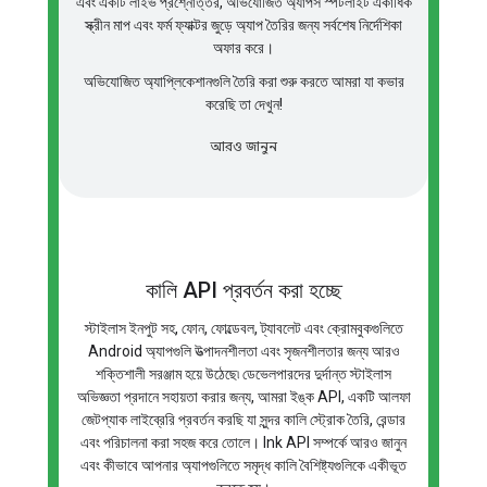
এবং একটি লাইভ প্রশ্নোত্তর, অভিযোজিত অ্যাপস স্পটলাইট একাধিক
স্ক্রীন মাপ এবং ফর্ম ফ্যাক্টর জুড়ে অ্যাপ তৈরির জন্য সর্বশেষ নির্দেশিকা
অফার করে।
অভিযোজিত অ্যাপ্লিকেশানগুলি তৈরি করা শুরু করতে আমরা যা কভার
করেছি তা দেখুন!
আরও জানুন
কালি API প্রবর্তন করা হচ্ছে
স্টাইলাস ইনপুট সহ, ফোন, ফোল্ডেবল, ট্যাবলেট এবং ক্রোমবুকগুলিতে
Android অ্যাপগুলি উত্পাদনশীলতা এবং সৃজনশীলতার জন্য আরও
শক্তিশালী সরঞ্জাম হয়ে উঠেছে৷ ডেভেলপারদের দুর্দান্ত স্টাইলাস
অভিজ্ঞতা প্রদানে সহায়তা করার জন্য, আমরা ইঙ্ক API, একটি আলফা
জেটপ্যাক লাইব্রেরি প্রবর্তন করছি যা সুন্দর কালি স্ট্রোক তৈরি, রেন্ডার
এবং পরিচালনা করা সহজ করে তোলে। Ink API সম্পর্কে আরও জানুন
এবং কীভাবে আপনার অ্যাপগুলিতে সমৃদ্ধ কালি বৈশিষ্ট্যগুলিকে একীভূত