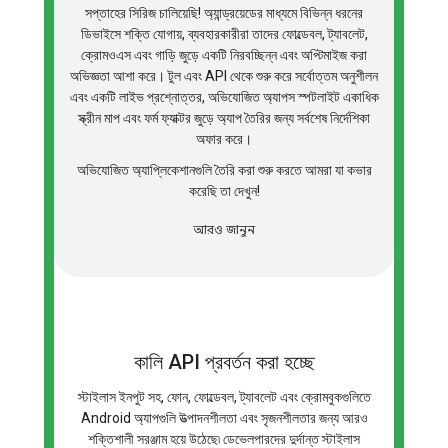
সপ্তাহের সিরিজ চালিয়েছি! অ্যান্ড্রয়েডের মাধ্যমে বিভিন্ন ধরনের
ডিভাইসে শক্তি যোগায়, ব্যবহারকারীরা তাদের ফোল্ডেবল, ট্যাবলেট,
ক্রোমওএস এবং গাড়ি জুড়ে একটি নিরবচ্ছিন্ন এবং অপ্টিমাইজ করা
অভিজ্ঞতা আশা করে। টুল এবং API থেকে শুরু করে সর্বোত্তম অনুশীলন
এবং একটি লাইভ প্রশ্নোত্তর, অভিযোজিত অ্যাপস স্পটলাইট একাধিক
স্ক্রীন মাপ এবং ফর্ম ফ্যাক্টর জুড়ে অ্যাপ তৈরির জন্য সর্বশেষ নির্দেশিকা
অফার করে।
অভিযোজিত অ্যাপ্লিকেশানগুলি তৈরি করা শুরু করতে আমরা যা কভার
করেছি তা দেখুন!
আরও জানুন
কালি API প্রবর্তন করা হচ্ছে
স্টাইলাস ইনপুট সহ, ফোন, ফোল্ডেবল, ট্যাবলেট এবং ক্রোমবুকগুলিতে
Android অ্যাপগুলি উত্পাদনশীলতা এবং সৃজনশীলতার জন্য আরও
শক্তিশালী সরঞ্জাম হয়ে উঠেছে৷ ডেভেলপারদের দুর্দান্ত স্টাইলাস