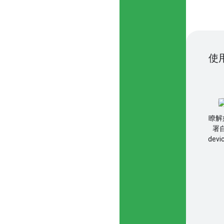
使
瞭解如
署自
dev