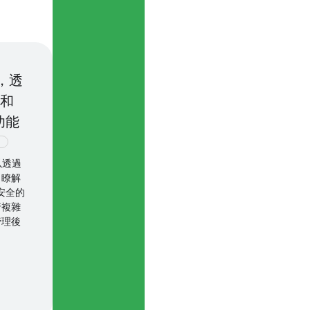
c，透
 和
功能
以透過
n。瞭解
且安全的
行複雜
管理後