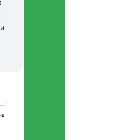
能
人員
例如