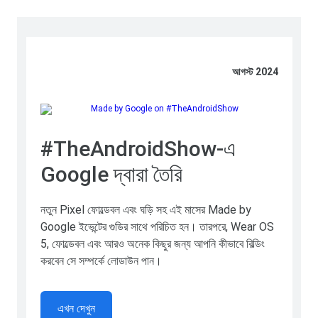
আগস্ট 2024
#TheAndroidShow-এ
Google দ্বারা তৈরি
নতুন Pixel ফোল্ডেবল এবং ঘড়ি সহ এই মাসের Made by
Google ইভেন্টের গুডির সাথে পরিচিত হন। তারপরে, Wear OS
5, ফোল্ডেবল এবং আরও অনেক কিছুর জন্য আপনি কীভাবে বিল্ডিং
করবেন সে সম্পর্কে লোডাউন পান।
এখন দেখুন