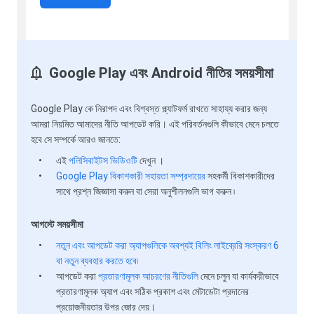
Google Play এবং Android নীতির সময়সীমা
Google Play কে নিরাপদ এবং বিশ্বস্ত প্ল্যাটফর্ম রাখতে সাহায্য করার জন্য
আমরা নিয়মিত আমাদের নীতি আপডেট করি। এই পরিবর্তনগুলি কীভাবে মেনে চলতে
হবে সে সম্পর্কে আরও জানতে:
•
এই
পলিসিবাইটস ভিডিওটি
দেখুন
।
•
Google Play বিকাশকারী সহায়তা সম্প্রদায়ের
সহকর্মী বিকাশকারীদের
সাথে প্রশ্ন জিজ্ঞাসা করুন বা সেরা অনুশীলনগুলি ভাগ করুন
৷
আগস্টে সময়সীমা
•
নতুন এবং আপডেট করা অ্যাপগুলিকে অবশ্যই বিলিং লাইব্রেরি সংস্করণ 6
বা নতুন ব্যবহার করতে হবে৷
•
আপডেট করা
প্রতারণামূলক আচরণের নীতিগুলি
মেনে চলুন যা কার্যকরীভাবে
প্রতারণামূলক অ্যাপ এবং সঠিক প্রকাশ এবং মেটাডেটা প্রদানের
প্রয়োজনীয়তার উপর জোর দেয়।