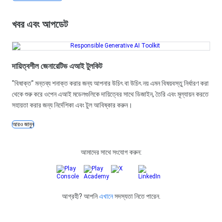
খবর এবং আপডেট
দায়িত্বশীল জেনারেটিভ এআই টুলকিট
"বিষাক্ত" মন্তব্য শনাক্ত করার জন্য আপনার উচিৎ বা উচিৎ নয় এমন বিষয়বস্তু নির্ধারণ করা
থেকে শুরু করে ওপেন এআই মডেলগুলিকে দায়িত্বের সাথে ডিজাইন, তৈরি এবং মূল্যায়ন করতে
সহায়তা করার জন্য নির্দেশিকা এবং টুল আবিষ্কার করুন।
আরও জানুন
আমাদের সাথে সংযোগ করুন:
আগ্রহী? আপনি
এখানে
সদস্যতা নিতে পারেন.