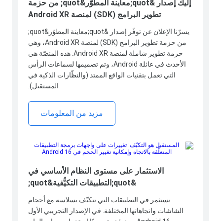
إليك إصدار &quot;معاينة المطوّر&quot; من حزمة
تطوير البرامج (SDK) لمنصة Android XR
يسرّنا الإعلان عن توفّر إصدار &quot;معاينة المطوّر&quot;
من حزمة تطوير البرامج (SDK) لمنصة Android XR، وهي
حزمة تطوير شاملة لمنصة Android XR. هذه المنصّة هي
الأحدث في عائلة Android، وتم تصميمها لسماعات الرأس
التي تعمل بتقنيات الواقع الممتد (والنظّارات الذكية في
المستقبل).
مزيد من المعلومات
الاستثمار على مستوى النظام الأساسي في
&quot;التطبيقات التكيُّفية&quot;
نستثمر في التطبيقات التي تتكيّف بسلاسة مع أحجام
الشاشات واتجاهاتها المختلفة. في الإصدار التجريبي الأول