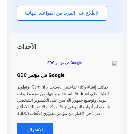
الاطّلاع على المزيد من المواعيد النهائية
الأحداث
Google في مؤتمر GDC
يمكنك
إنشاء
وكلاء تفاعليين باستخدام Gemini، و
تطوير
ألعابك على Android باستخدام واجهات برمجة تطبيقات
قوية، و
توسيع
جمهور اللاعبين على الكمبيوتر الشخصي
باستخدام أدوات النمو في Play. يمكنك الاشتراك للاطّلاع
على آخر الأخبار من مؤتمر مطوّري الألعاب (GDC).
الاشتراك