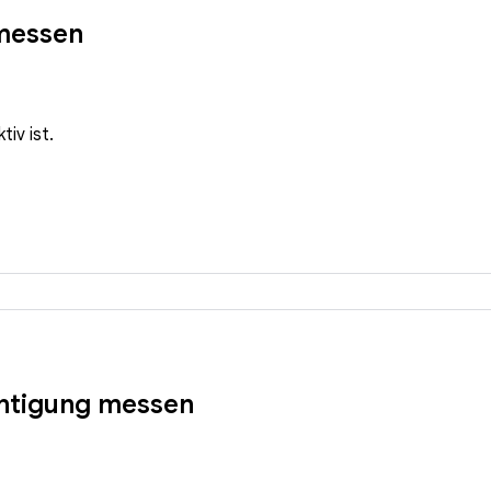
 messen
tiv ist.
chtigung messen