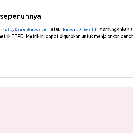
 sepenuhnya
n
FullyDrawnReporter
atau
ReportDrawn()
memungkinkan sis
etrik TTFD. Metrik ini dapat digunakan untuk menjalankan be