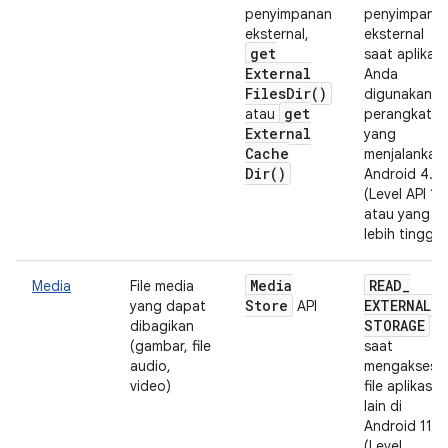
penyimpanan
penyimpana
eksternal,
eksternal
get
saat aplikasi
External
Anda
Files
Dir(
)
digunakan di
get
atau
perangkat
External
yang
Cache
menjalankan
Dir(
)
Android 4.4
(Level API 19
atau yang
lebih tinggi
Media
READ
_
Media
File media
Store
EXTERNAL
_
yang dapat
API
STORAGE
dibagikan
(gambar, file
saat
audio,
mengakses
video)
file aplikasi
lain di
Android 11
(Level