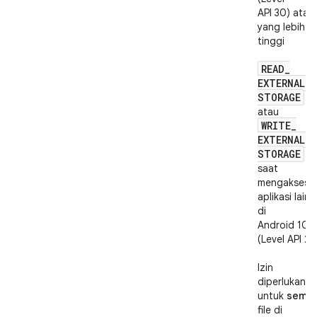
API 30) atau
yang lebih
tinggi
READ
_
EXTERNAL
_
STORAGE
atau
WRITE
_
EXTERNAL
_
STORAGE
saat
mengakses
aplikasi lain
di
Android 10
(Level API 29
Izin
diperlukan
untuk
semu
file di