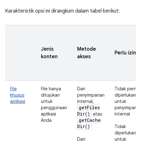
Karakteristik opsi ini dirangkum dalam tabel berikut:
Jenis
Metode
Perlu izin
konten
akses
File
File hanya
Dari
Tidak perna
khusus
ditujukan
penyimpanan
diperlukan
aplikasi
untuk
internal,
untuk
get
Files
penggunaan
penyimpana
Dir(
)
aplikasi
atau
internal
get
Cache
Anda
Dir(
)
Tidak
diperlukan
Dari
untuk