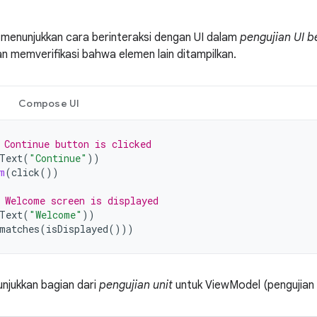
t menunjukkan cara berinteraksi dengan UI dalam
pengujian UI b
n memverifikasi bahwa elemen lain ditampilkan.
Compose UI
 Continue button is clicked
Text
(
"Continue"
))
m
(
click
())
 Welcome screen is displayed
Text
(
"Welcome"
))
matches
(
isDisplayed
()))
unjukkan bagian dari
pengujian unit
untuk ViewModel (pengujian lo