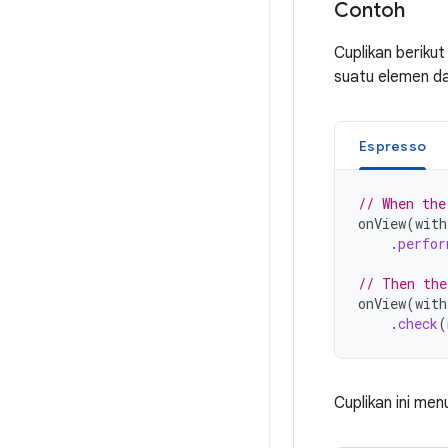
Contoh
Cuplikan beriku
suatu elemen da
Espresso
// When the
onView
(
with
.
perfor
// Then the
onView
(
with
.
check
(
Cuplikan ini men