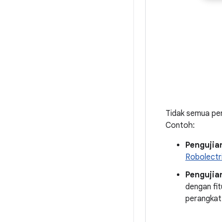
Tidak semua peng
Contoh:
Pengujian
Robolectr
Pengujian
dengan fit
perangkat