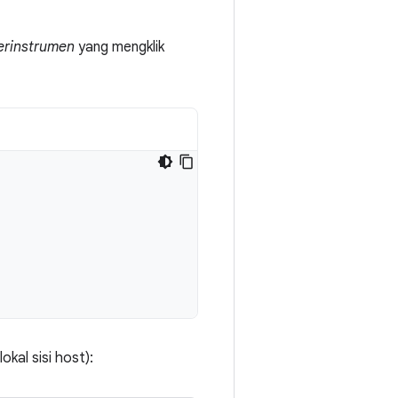
erinstrumen
yang mengklik
kal sisi host):