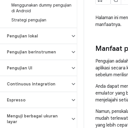
Menggunakan dummy pengujian
di Android
Halaman ini meng
Strategi pengujian
manfaatnya.
Pengujian lokal
Manfaat p
Pengujian berinstrumen
Pengujian adala
aplikasi secara 
Pengujian UI
sebelum merilisn
Continuous integration
Anda dapat meng
emulator yang 
menjelajahi seti
Espresso
Namun, penskala
Menguji berbagai ukuran
mudah terlewat
layar
yang lebih cepa