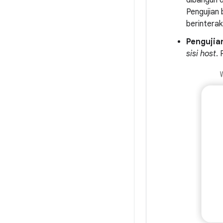
Pengujian 
berinterak
Pengujian
sisi host
. 