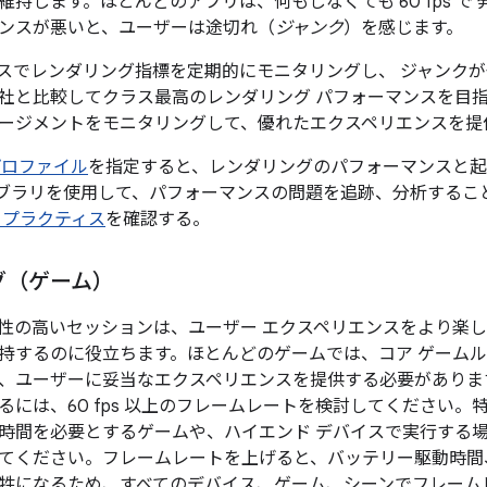
維持します。ほとんどのアプリは、何もしなくても 60 fps で
ンスが悪いと、ユーザーは途切れ（
ジャンク
）を感じます。
スでレンダリング指標を定期的にモニタリングし、 ジャンク
社と比較してクラス最高のレンダリング パフォーマンスを目
ージメントをモニタリングして、優れたエクスペリエンスを提
プロファイル
を指定すると、レンダリングのパフォーマンスと起
ブラリを使用して、パフォーマンスの問題を追跡、分析するこ
 プラクティス
を確認する。
グ（ゲーム）
性の高いセッションは、ユーザー エクスペリエンスをより楽
するのに役立ちます。ほとんどのゲームでは、コア ゲームループを
、ユーザーに妥当なエクスペリエンスを提供する必要がありま
るには、60 fps 以上のフレームレートを検討してください
時間を必要とするゲームや、ハイエンド デバイスで実行する場合は
てください。フレームレートを上げると、バッテリー駆動時間
牲になるため、すべてのデバイス、ゲーム、シーンでフレーム