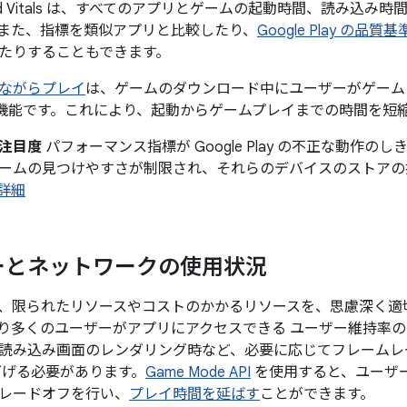
oid Vitals は、すべてのアプリとゲームの起動時間、読み込
また、指標を類似アプリと比較したり、
Google Play の品質基
たりすることもできます。
ながらプレイ
は、ゲームのダウンロード中にユーザーがゲーム
lay の機能です。これにより、起動からゲームプレイまでの時間を
注目度
パフォーマンス指標が Google Play の不正な動作
ームの見つけやすさが制限され、それらのデバイスのストアの
詳細
ーとネットワークの使用状況
、限られたリソースやコストのかかるリソースを、思慮深く適
り多くのユーザーがアプリにアクセスできる ユーザー維持率の
読み込み画面のレンダリング時など、必要に応じてフレームレ
下げる必要があります。
Game Mode API
を使用すると、ユーザ
レードオフを行い、
プレイ時間を延ばす
ことができます。